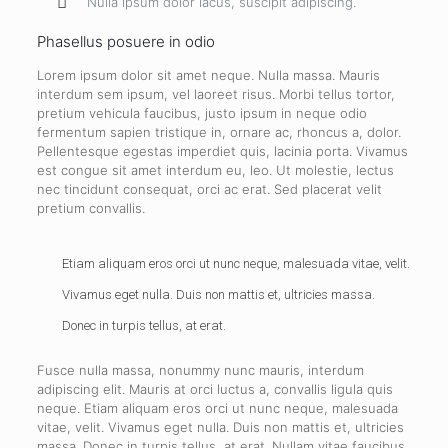
Nulla ipsum dolor lacus, suscipit adipiscing.
Phasellus posuere in odio
Lorem ipsum dolor sit amet neque. Nulla massa. Mauris
interdum sem ipsum, vel laoreet risus. Morbi tellus tortor,
pretium vehicula faucibus, justo ipsum in neque odio
fermentum sapien tristique in, ornare ac, rhoncus a, dolor.
Pellentesque egestas imperdiet quis, lacinia porta. Vivamus
est congue sit amet interdum eu, leo. Ut molestie, lectus
nec tincidunt consequat, orci ac erat. Sed placerat velit
pretium convallis.
Etiam aliquam eros orci ut nunc neque, malesuada vitae, velit.
Vivamus eget nulla. Duis non mattis et, ultricies massa.
Donec in turpis tellus, at erat.
Fusce nulla massa, nonummy nunc mauris, interdum
adipiscing elit. Mauris at orci luctus a, convallis ligula quis
neque. Etiam aliquam eros orci ut nunc neque, malesuada
vitae, velit. Vivamus eget nulla. Duis non mattis et, ultricies
massa. Donec in turpis tellus, at erat. Nullam vitae faucibus