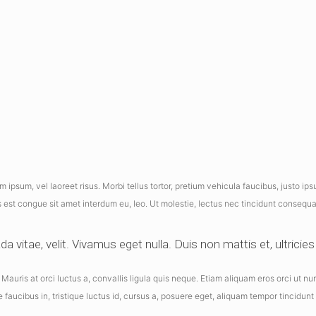
psum, vel laoreet risus. Morbi tellus tortor, pretium vehicula faucibus, justo ip
 est congue sit amet interdum eu, leo. Ut molestie, lectus nec tincidunt consequat,
vitae, velit. Vivamus eget nulla. Duis non mattis et, ultricies 
auris at orci luctus a, convallis ligula quis neque. Etiam aliquam eros orci ut n
ae faucibus in, tristique luctus id, cursus a, posuere eget, aliquam tempor tincidunt r