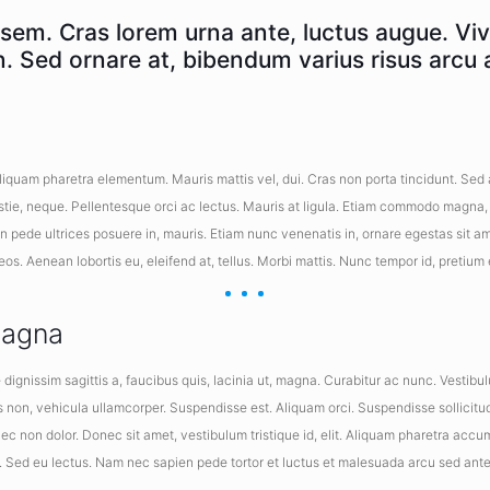
sem. Cras lorem urna ante, luctus augue. Viv
Sed ornare at, bibendum varius risus arcu a
iquam pharetra elementum. Mauris mattis vel, dui. Cras non porta tincidunt. Sed al
estie, neque. Pellentesque orci ac lectus. Mauris at ligula. Etiam commodo magna, 
pede ultrices posuere in, mauris. Etiam nunc venenatis in, ornare egestas sit ame
os. Aenean lobortis eu, eleifend at, tellus. Morbi mattis. Nunc tempor id, pretium
magna
dignissim sagittis a, faucibus quis, lacinia ut, magna. Curabitur ac nunc. Vestibul
is non, vehicula ullamcorper. Suspendisse est. Aliquam orci. Suspendisse sollicitud
nec non dolor. Donec sit amet, vestibulum tristique id, elit. Aliquam pharetra acc
na. Sed eu lectus. Nam nec sapien pede tortor et luctus et malesuada arcu sed an