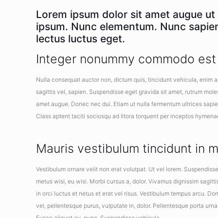
Lorem ipsum dolor sit amet augue ut 
ipsum. Nunc elementum. Nunc sapien. 
lectus luctus eget.
Integer nonummy commodo est
Nulla consequat auctor non, dictum quis, tincidunt vehicula, enim al
sagittis vel, sapien. Suspendisse eget gravida sit amet, rutrum mol
amet augue. Donec nec dui. Etiam ut nulla fermentum ultrices sapien 
Class aptent taciti sociosqu ad litora torquent per inceptos hymenae
Mauris vestibulum tincidunt in 
Vestibulum ornare velit non erat volutpat. Ut vel lorem. Suspendisse 
metus wisi, eu wisi. Morbi cursus a, dolor. Vivamus dignissim sagitt
in orci luctus et netus et erat vel risus. Vestibulum tempus arcu. Do
vel, pellentesque purus, vulputate in, dolor. Pellentesque porta ur
Fusce aliquet eu, nunc. Suspendisse vehicula.