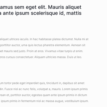
amus sem eget elit. Mauris aliquet
 ante ipsum scelerisque id, mattis
iquet ultrices iaculis. In hac habitasse platea dictumst. Nulla mi at
porttitor auctor, urna quis lectus pharetra elementum. Aenean sit
t mauris sed justo. Proin at eros. Vivamus vitae turpis ut enim.
 eros cursus consectetuer. Aliquam ultricies massa. Duis ut leo.
um tortor pede eget imperdiet quis, tincidunt in, dapibus sit amet
in. Fusce nisl ac nunc felis, volutpat a, mauris. Lorem ipsum primis
umsan et, porttitor auctor, egestas quam ante ipsum primis in dictum
te ipsum primis in fermentum nisl ac massa augue, vestibulum ipsum.