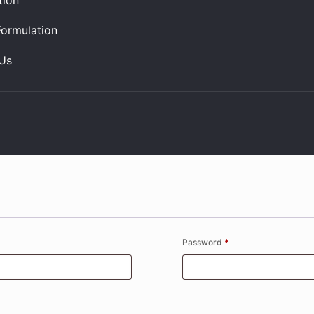
tion
ormulation
Us
Password
*