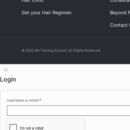
Hair Clinic
Consulta
Get your Hair Regimen
Beyond F
Contact 
© 2020 AN Training School | All Rights Reserved.
✕
Login
Username or email
*