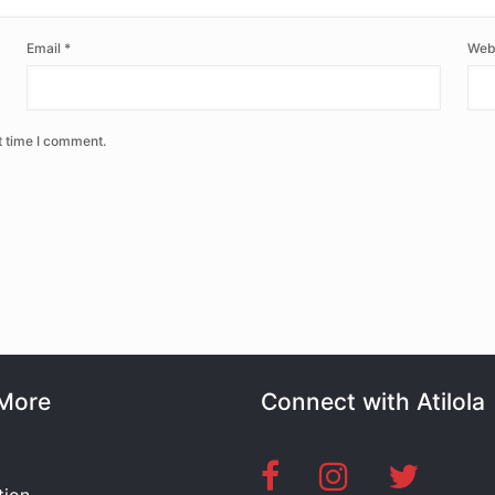
Email
*
Web
t time I comment.
More
Connect with Atilola