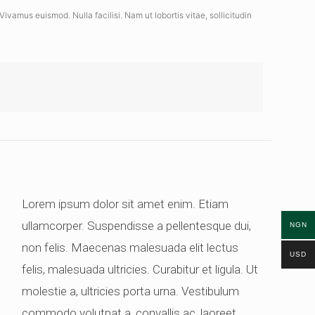
amus euismod. Nulla facilisi. Nam ut lobortis vitae, sollicitudin
Lorem ipsum dolor sit amet enim. Etiam
ullamcorper. Suspendisse a pellentesque dui,
NGN
non felis. Maecenas malesuada elit lectus
USD
felis, malesuada ultricies. Curabitur et ligula. Ut
molestie a, ultricies porta urna. Vestibulum
commodo volutpat a, convallis ac, laoreet